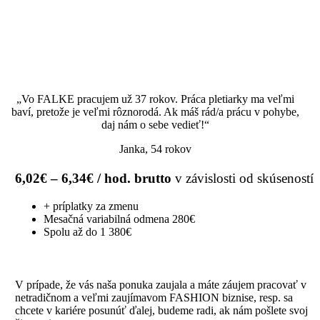
„Vo FALKE pracujem už 37 rokov. Práca pletiarky ma veľmi
baví, pretože je veľmi rôznorodá. Ak máš rád/a prácu v pohybe,
daj nám o sebe vedieť!“
Janka, 54 rokov
6,02€ – 6,34€ / hod. brutto
v závislosti od skúseností
+ príplatky za zmenu
Mesačná variabilná odmena 280€
Spolu až do 1 380€
V prípade, že vás naša ponuka zaujala a máte záujem pracovať v
netradičnom a veľmi zaujímavom FASHION biznise, resp. sa
chcete v kariére posunúť ďalej, budeme radi, ak nám pošlete svoj