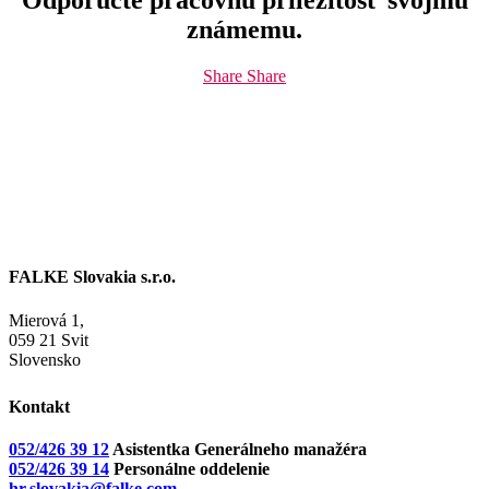
Odporučte pracovnú príležitosť svojmu
známemu.
Share
Share
FALKE Slovakia s.r.o.
Mierová 1,
059 21 Svit
Slovensko
Kontakt
052/426 39 12
Asistentka Generálneho manažéra
052/426 39 14
Personálne oddelenie
hr.slovakia@falke.com