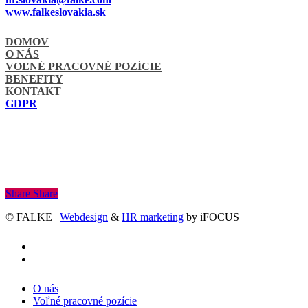
www.falkeslovakia.sk
DOMOV
O NÁS
VOĽNÉ PRACOVNÉ POZÍCIE
BENEFITY
KONTAKT
GDPR
Share
Share
© FALKE |
Webdesign
&
HR marketing
by iFOCUS
facebook
linkedin
Close
O nás
Menu
Voľné pracovné pozície