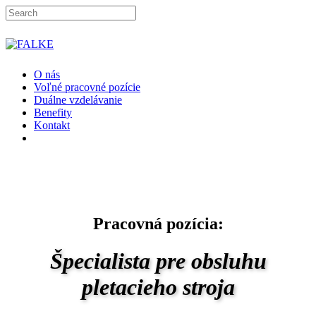
Skip
to
main
Close
content
Search
Menu
O nás
Voľné pracovné pozície
Duálne vzdelávanie
Benefity
Kontakt
facebook
linkedin
Pracovná pozícia:
Špecialista pre obsluhu
pletacieho stroja